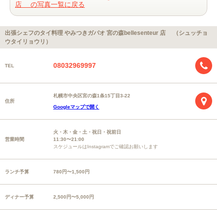
店 の写真一覧に戻る
出張シェフのタイ料理 やみつきガパオ 宮の森bellesenteur 店 （シュッチョ
ウタイリョウリ）
08032969997
TEL
札幌市中央区宮の森1条15丁目3-22
住所
Googleマップで開く
火・木・金・土・祝日・祝前日
営業時間
11:30〜21:00
スケジュールはInstagramでご確認お願いします
ランチ予算
780円〜1,500円
ディナー予算
2,500円〜5,000円